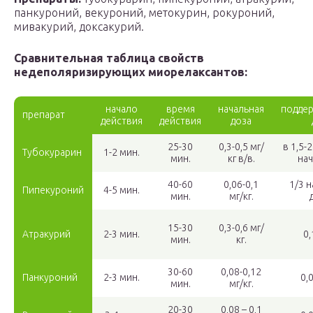
панкуроний, векуроний, метокурин, рокуроний,
мивакурий, доксакурий.
Сравнительная таблица свойств
недеполяризирующих миорелаксантов:
начало
время
начальная
подде
препарат
действия
действия
доза
25-30
0,3-0,5 мг/
в 1,5-
Тубокурарин
1-2 мин.
мин.
кг в/в.
на
40-60
0,06-0,1
1/3 
Пипекуроний
4-5 мин.
мин.
мг/кг.
15-30
0,3-0,6 мг/
Атракурий
2-3 мин.
0,
мин.
кг.
30-60
0,08-0,12
Панкуроний
2-3 мин.
0,
мин.
мг/кг.
20-30
0,08 – 0,1