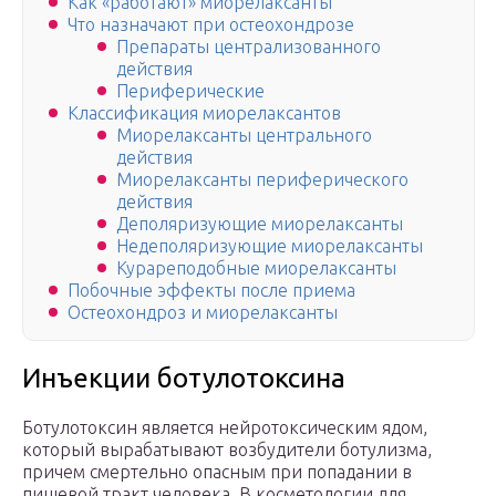
Как «работают» миорелаксанты
Что назначают при остеохондрозе
Препараты централизованного
действия
Периферические
Классификация миорелаксантов
Миорелаксанты центрального
действия
Миорелаксанты периферического
действия
Деполяризующие миорелаксанты
Недеполяризующие миорелаксанты
Курареподобные миорелаксанты
Побочные эффекты после приема
Остеохондроз и миорелаксанты
Инъекции ботулотоксина
Ботулотоксин является нейротоксическим ядом,
который вырабатывают возбудители ботулизма,
причем смертельно опасным при попадании в
пищевой тракт человека. В косметологии для