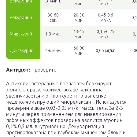
Векуроний
3-4мин.
0,
мин.
мг/кг.
30-60
20-30
0,45-0,6
Рокуроний
0,
сек.
мин.
мг/кг.
13-15
0,15-0,25
Мивакурий
1-3 мин.
0,
мин.
мг/кг.
60-90
Доксакурий
4-6 мин.
0,05 мг/кг.
0,0
мин.
Антидот:
Прозерин.
Антихолинэстеразные препараты блокируют
холинэстеразу, количество ацетилхолина
увеличивается и он конкурентно вытесняет
недеполяризирующий миорелаксант. Используется
прозерин в дозе 0,03-0,05 мг/кг массы тела. За 2-3
минуты перед применением для нивелирования
побочных эффектов прозерина вводится атропин
0,1% 0,5 мл. внутривенно. Декураризация
противопоказана при глубоком мышечном блоке и