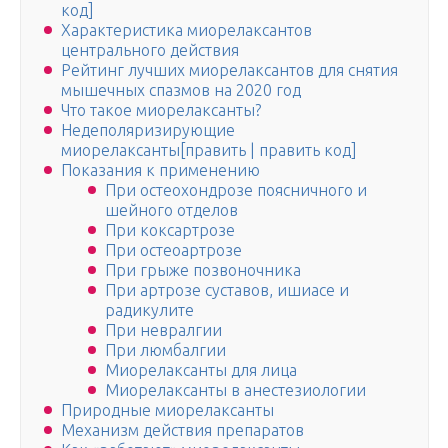
код]
Характеристика миорелаксантов
центрального действия
Рейтинг лучших миорелаксантов для снятия
мышечных спазмов на 2020 год
Что такое миорелаксанты?
Недеполяризирующие
миорелаксанты[править | править код]
Показания к применению
При остеохондрозе поясничного и
шейного отделов
При коксартрозе
При остеоартрозе
При грыже позвоночника
При артрозе суставов, ишиасе и
радикулите
При невралгии
При люмбалгии
Миорелаксанты для лица
Миорелаксанты в анестезиологии
Природные миорелаксанты
Механизм действия препаратов