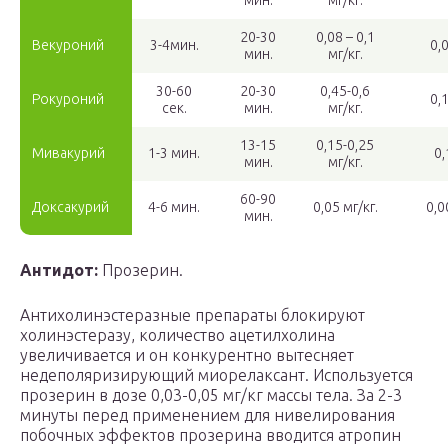
мин.
мг/кг.
20-30
0,08 – 0,1
Векуроний
3-4мин.
0,
мин.
мг/кг.
30-60
20-30
0,45-0,6
Рокуроний
0,
сек.
мин.
мг/кг.
13-15
0,15-0,25
Мивакурий
1-3 мин.
0,
мин.
мг/кг.
60-90
Доксакурий
4-6 мин.
0,05 мг/кг.
0,0
мин.
Антидот:
Прозерин.
Антихолинэстеразные препараты блокируют
холинэстеразу, количество ацетилхолина
увеличивается и он конкурентно вытесняет
недеполяризирующий миорелаксант. Используется
прозерин в дозе 0,03-0,05 мг/кг массы тела. За 2-3
минуты перед применением для нивелирования
побочных эффектов прозерина вводится атропин