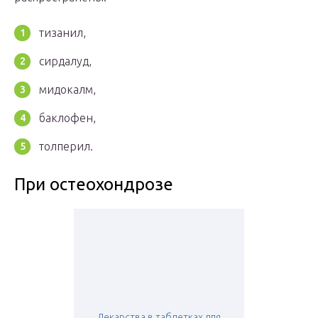
тизанил,
сирдалуд,
мидокалм,
баклофен,
толперил.
При остеохондрозе
Лекарства в таблетках для