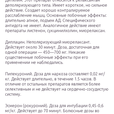
Дитилин. Этот препарат относится к релаксантам
деполяризующего типа. Имеет короткое, но сильное
действие. Создает хорошо контралируемое
расслабление мышц. Основные побочные эффекты:
длительно апное, подъем АД. Специфического
антидота не имеет. Аналогичное действие имеют
препараты листенон, сукцинилхолин, миорелаксан.
Диплацин. Неполяризующий миорелаксант.
Действует около 30 минут. Доза, достаточная для
одной операции — 450—700 мг. Никакие
существенные побочные эффекты при его
применении не наблюдались.
Пипекуроний. Доза для наркоза составляет 0,02 мг/
кг. Действует длительно, в течение 1.5 часов. В
отличие от остальных препаратов является более
селективным и не действует на сердечно-сосудистую
систему.
Эсмерон (рокуроний). Доза для интубации 0,45-0,6
мг/кг. Действует до 70 минут. Болюсные дозы во