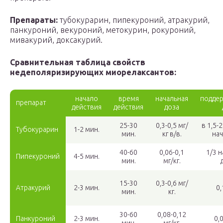
Препараты:
тубокурарин, пипекуроний, атракурий,
панкуроний, векуроний, метокурин, рокуроний,
мивакурий, доксакурий.
Сравнительная таблица свойств
недеполяризирующих миорелаксантов:
начало
время
начальная
подде
препарат
действия
действия
доза
25-30
0,3-0,5 мг/
в 1,5-
Тубокурарин
1-2 мин.
мин.
кг в/в.
на
40-60
0,06-0,1
1/3 
Пипекуроний
4-5 мин.
мин.
мг/кг.
15-30
0,3-0,6 мг/
Атракурий
2-3 мин.
0,
мин.
кг.
30-60
0,08-0,12
Панкуроний
2-3 мин.
0,