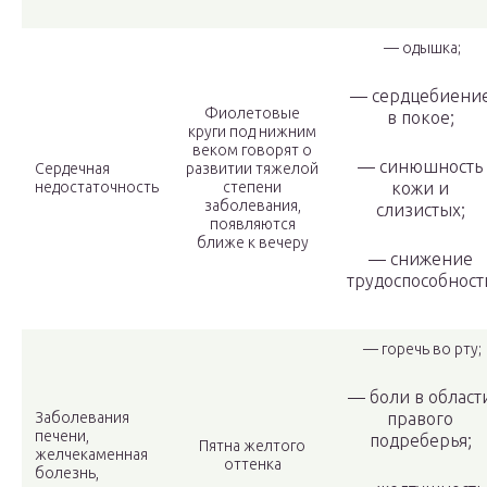
— одышка;
— сердцебиени
Фиолетовые
в покое;
круги под нижним
веком говорят о
— синюшность
Сердечная
развитии тяжелой
недостаточность
степени
кожи и
заболевания,
слизистых;
появляются
ближе к вечеру
— снижение
трудоспособност
— горечь во рту;
— боли в област
Заболевания
правого
печени,
подреберья;
Пятна желтого
желчекаменная
оттенка
болезнь,