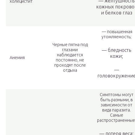
— желтушность
холецистит
кожных покрово
и белков глаз
— повышенная
утомляемость;
Черные пятна под
глазами
— бледность
наблюдается
кожи;
Анемия
постоянно, не
проходят после
—
отдыха
головокружени
Симптомы могут
быть разными, в
зависимости от
вида паразита.
Самые
распространенные
— потеря веса;