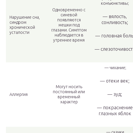
конъюнктивы;
Одновременно с
синевой
— вялость,
Нарушение сна,
появляются
сонливость;
синдром
мешки под
хронической
глазами. Симптом
усталости
наблюдается в
— головная боль
утреннее время
— слезоточивост
— чихание;
— отеки век;
Могут носить
постоянный или
— зуд;
Аллергия
временный
характер
— покраснение
глазных яблок
— скачки