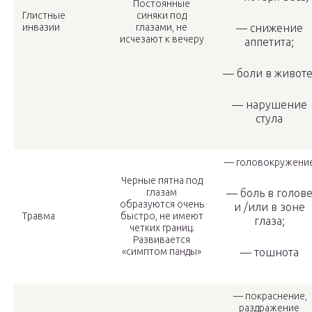
Постоянные
Глистные
синяки под
инвазии
глазами, не
— снижение
исчезают к вечеру
аппетита;
— боли в животе
— нарушение
стула
— головокружение
Черные пятна под
глазам
— боль в голов
образуются очень
и /или в зоне
Травма
быстро, не имеют
глаза;
четких границ.
Развивается
«симптом панды»
— тошнота
— покраснение,
раздражение