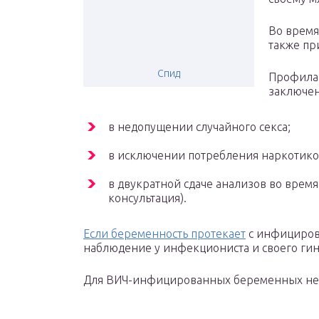
Во время
также пр
Спид
Профилак
заключен
в недопущении случайного секса;
в исключении потребления наркотико
в двукратной сдаче анализов во вре
консультация).
Если беременность протекает
с инфициров
наблюдение у инфекциониста и своего гин
Для ВИЧ-инфицированных беременных нео