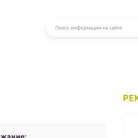
РЕ
жание: