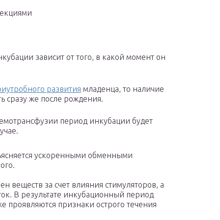
фекциями
убации зависит от того, в какой момент он
риутробного развития
младенца, то наличие
ь сразу же после рождения.
емотрансфузии период инкубации будет
учае.
бъясняется ускоренными обменными
ого.
н веществ за счет влияния стимуляторов, а
ток. В результате инкубационный период
же проявляются признаки острого течения