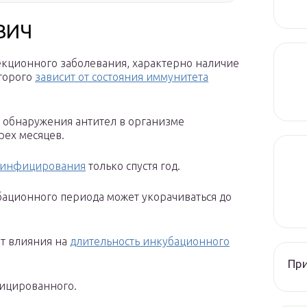
ВИЧ
екционного заболевания, характерно наличие
оторого
зависит от состояния иммунитета
 обнаружения антител в организме
рех месяцев.
и инфицирования
только спустя год.
бационного периода может укорачиваться до
ют влияния на
длительность инкубационного
При
фицированного.