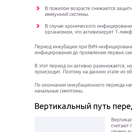
В пожилом возрасте снижаются защитн
иммунной системы.
В случае хронического инфицирования
организмом, что активизирует Т-лим
Период инкубации при ВИЧ-инфицировании
инфицирования до проявления первых симп
В этот период он активно размножается, н
происходит. Поэтому на данном этапе их об
По окончании инкубационного периода нач
начальные симптомы.
Вертикальный путь пер
Вертика
считают 
своему м