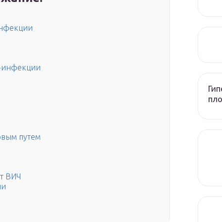
инфекции
Ч-инфекции
Гип
пл
овым путем
т ВИЧ
ии