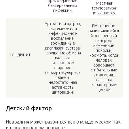
присоединение
Местная
бактериальных
температура
инфекций.
повышается.
Артрит или артроз,
Постепенно
системное или
развивающийся
инфекционное
болезненный
воспаление,
синдром,
врожденные
изменение
дисплазии сустава,
походки,
нарушение обмена
Тендинит
хромота. Когда
кальция,
человек
возрастное
совершает
старение
сгибательные
периартикулярных
движения,
тканей,
слышны
недостаточная
характерные
активность
щелчки.
щитовидки.
Детский фактор
Невралгия может развиться как в младенческом, так
и в подростковом возрасте