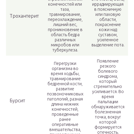
конечностей или
иррадиирующая
таза,
в поясничную
травмирование,
или паховую
Трохантерит
переохлаждение,
области,
лишний вес,
покраснение
проникновение в
кожи над
область бедра
суставом,
различных
усиленное
микробов или
выделение пота.
туберкулеза.
Появление
Перегрузки
резкого
организма во
болевого
время ходьбы,
синдрома,
травмирование
который
бедренной кости,
стремительно
развитие
усиливается. Во
позвоночниковых
время
патологий, разная
Бурсит
пальпации
длина нижних
обнаруживается
конечностей,
болезненная
проведенные
точка, вокруг
ранее
которой
оперативные
формируется
вмешательства,
отечность.