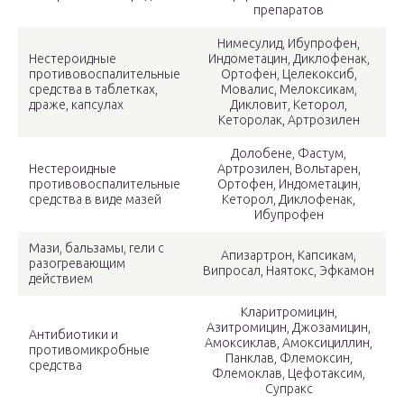
препаратов
Нимесулид, Ибупрофен,
Нестероидные
Индометацин, Диклофенак,
противовоспалительные
Ортофен, Целекоксиб,
средства в таблетках,
Мовалис, Мелоксикам,
драже, капсулах
Дикловит, Кеторол,
Кеторолак, Артрозилен
Долобене, Фастум,
Нестероидные
Артрозилен, Вольтарен,
противовоспалительные
Ортофен, Индометацин,
средства в виде мазей
Кеторол, Диклофенак,
Ибупрофен
Мази, бальзамы, гели с
Апизартрон, Капсикам,
разогревающим
Випросал, Наятокс, Эфкамон
действием
Кларитромицин,
Азитромицин, Джозамицин,
Антибиотики и
Амоксиклав, Амоксициллин,
противомикробные
Панклав, Флемоксин,
средства
Флемоклав, Цефотаксим,
Супракс