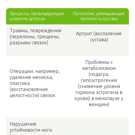
Процессы, провоцирующие
Патологии, уменьшающие
развитие артроза
прочность сустава
Травмы, повреждения
Артрит (воспаление
(переломы, трещины,
сустава)
разрывы связок)
Проблемы с
метаболизмом
Операции: например,
(подагра,
удаление мениска,
гипоэстрогения
пластика
(снижение уровня
(восстановление
гормона эстрогена в
целостности) связок
крови) в менопаузе у
женщин)
Нарушение
устойчивости ноги