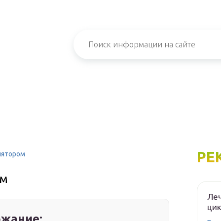
РЕ
лятором
ом
Леч
цик
жание: