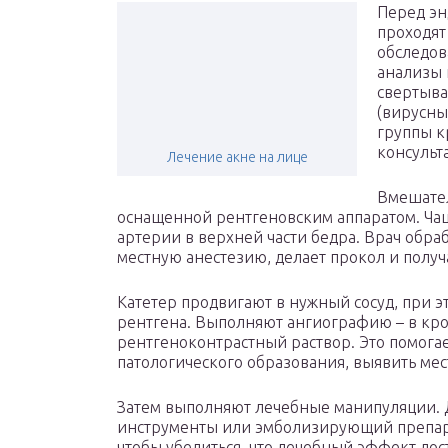
Перед эн
проходят
обследов
анализы 
свертыва
(вирусны
группы к
консульт
Лечение акне на лице
Вмешател
оснащенной рентгеновским аппаратом. Ча
артерии в верхней части бедра. Врач обра
местную анестезию, делает прокол и получа
Катетер продвигают в нужный сосуд, при 
рентгена. Выполняют ангиографию – в кр
рентгеноконтрастный раствор. Это помога
патологического образования, выявить мес
Затем выполняют лечебные манипуляции. Д
инструменты или эмболизирующий препар
чтобы убедиться, что лечебный эффект дост