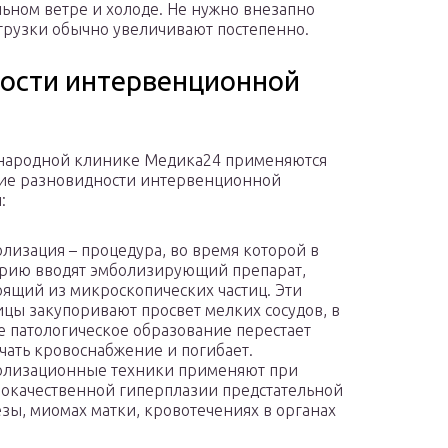
сильном ветре и холоде. Не нужно внезапно
агрузки обычно увеличивают постепенно.
ости интервенционной
народной клинике Медика24 применяются
ие разновидности интервенционной
:
лизация – процедура, во время которой в
рию вводят эмболизирующий препарат,
оящий из микроскопических частиц. Эти
ицы закупоривают просвет мелких сосудов, в
е патологическое образование перестает
чать кровоснабжение и погибает.
олизационные техники применяют при
окачественной гиперплазии предстательной
зы, миомах матки, кровотечениях в органах