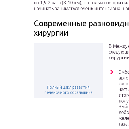
по 1,5-2 часа (8-10 км), но только не при 
начинать заниматься очень интенсивно, н
Современные разновидн
хирургии
В Между
следующ
хирургии
Эмбо
арте
сост
Полный цикл развития
част
печеночного сосальщика
итог
полу
Эмб
добр
желе
таза.