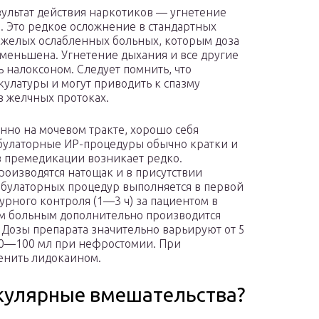
ультат действия наркотиков — угнетение
ы. Это редкое осложнение в стандартных
яжелых ослабленных больных, которым доза
уменьшена. Угнетение дыхания и все другие
 налоксоном. Следует помнить, что
улатуры и могут приводить к спазму
в желчных протоках.
нно на мочевом тракте, хорошо себя
мбулаторные ИР-процедуры обычно кратки и
в премедикации возникает редко.
оизводятся натощак и в присутствии
мбулаторных процедур выполняется в первой
рного контроля (1—3 ч) за пациентом в
ем больным дополнительно производится
 Дозы препарата значительно варьируют от 5
50—100 мл при нефростомии. При
енить лидокаином.
кулярные вмешательства?