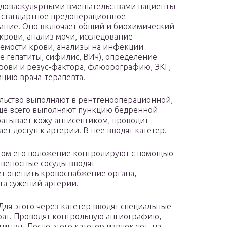
доваскулярными вмешательствами пациенты
 стандартное предоперационное
ание. Оно включает общий и биохимический
крови, анализ мочи, исследование
емости крови, анализы на инфекции
е гепатиты, сифилис, ВИЧ), определение
рови и резус-фактора, флюорографию, ЭКГ,
ацию врача-терапевта.
ьство выполняют в рентгенооперационной,
ще всего выполняют пункцию бедренной
батывает кожу антисептиком, проводит
ет доступ к артерии. В нее вводят катетер.
этом его положение контролируют с помощью
овеносные сосуды вводят
ет оценить кровоснабжение органа,
та сужений артерии.
ля этого через катетер вводят специальные
ат. Проводят контрольную ангиографию,
игнут. После этого катетер извлекают, на