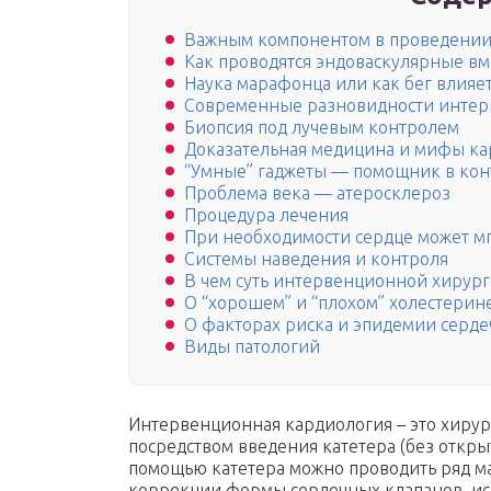
Важным компонентом в проведении 
Как проводятся эндоваскулярные вм
Наука марафонца или как бег влияет
Современные разновидности интер
Биопсия под лучевым контролем
Доказательная медицина и мифы к
“Умные” гаджеты — помощник в кон
Проблема века — атеросклероз
Процедура лечения
При необходимости сердце может м
Системы наведения и контроля
В чем суть интервенционной хирург
О “хорошем” и “плохом” холестерин
О факторах риска и эпидемии серде
Виды патологий
Интервенционная кардиология – это хирур
посредством введения катетера (без откры
помощью катетера можно проводить ряд м
коррекции формы сердечных клапанов, исп