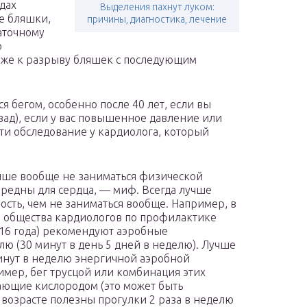
удах
Выделения пахнут луком:
е бляшки,
причины, диагностика, лечение
таточному
ю
даже к разрыву бляшек с последующим
я бегом, особенно после 40 лет, если вы
зад), если у вас повышенное давление или
ти обследование у кардиолога, который
учше вообще не заниматься физической
вредны для сердца, — миф. Всегда лучше
сть, чем не заниматься вообще. Например, в
 общества кардиологов по профилактике
16 года) рекомендуют аэробные
лю (30 минут в день 5 дней в неделю). Лучше
 минут в неделю энергичной аэробной
имер, бег трусцой или комбинация этих
ающие кислородом (это может быть
 возрасте полезны прогулки 2 раза в неделю