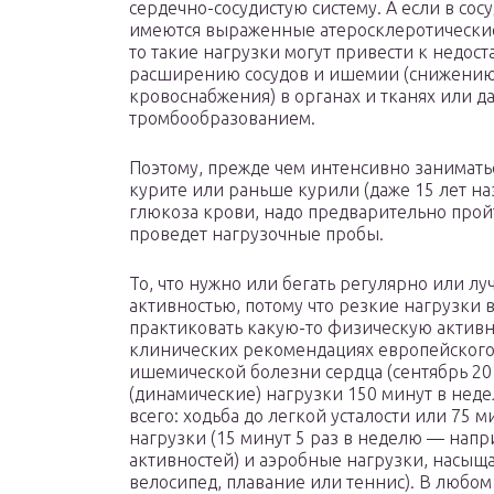
сердечно-сосудистую систему. А если в сос
имеются выраженные атеросклеротически
то такие нагрузки могут привести к недос
расширению сосудов и ишемии (снижени
кровоснабжения) в органах и тканях или 
тромбообразованием.
Поэтому, прежде чем интенсивно заниматьс
курите или раньше курили (даже 15 лет на
глюкоза крови, надо предварительно прой
проведет нагрузочные пробы.
То, что нужно или бегать регулярно или л
активностью, потому что резкие нагрузки 
практиковать какую-то физическую активно
клинических рекомендациях европейского
ишемической болезни сердца (сентябрь 20
(динамические) нагрузки 150 минут в неде
всего: ходьба до легкой усталости или 75
нагрузки (15 минут 5 раз в неделю — напр
активностей) и аэробные нагрузки, насыщ
велосипед, плавание или теннис). В любом