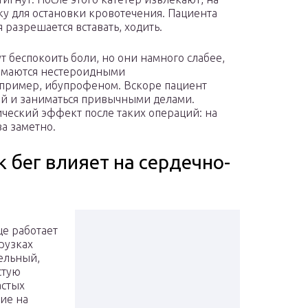
ку для остановки кровотечения. Пациента
 разрешается вставать, ходить.
 беспокоить боли, но они намного слабее,
нимаются нестероидными
пример, ибупрофеном. Вскоре пациент
ой и заниматься привычными делами.
ический эффект после таких операций: на
ва заметно.
 бег влияет на сердечно-
и
е работает
рузках
ельный,
стую
астых
ие на