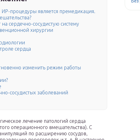
Без
ИР-процедуры является премедикация.
ешательства?
 на сердечно-сосудистую систему
венционной хирургии
ардиологии
троле сердца
гновенно изменить режим работы
ии?
е
чно-сосудистых заболеваний
гическое лечение патологий сердца
того операционного вмешательства). С
анипуляций по расширению сосудов,
равлению перегородок и т. д. В настоящее