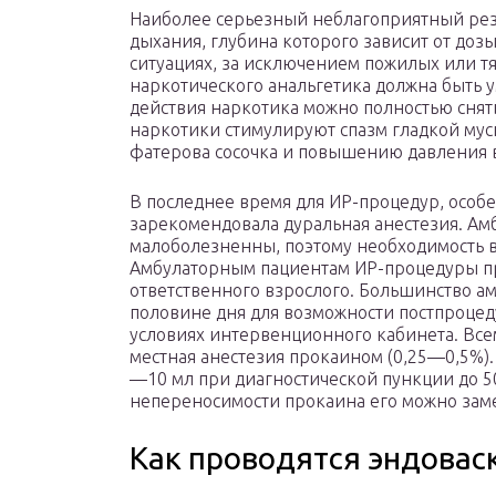
Наиболее серьезный неблагоприятный рез
дыхания, глубина которого зависит от доз
ситуациях, за исключением пожилых или т
наркотического анальгетика должна быть 
действия наркотика можно полностью снять
наркотики стимулируют спазм гладкой муск
фатерова сосочка и повышению давления 
В последнее время для ИР-процедур, особе
зарекомендовала дуральная анестезия. А
малоболезненны, поэтому необходимость 
Амбулаторным пациентам ИР-процедуры пр
ответственного взрослого. Большинство а
половине дня для возможности постпроцеду
условиях интервенционного кабинета. Вс
местная анестезия прокаином (0,25—0,5%).
—10 мл при диагностической пункции до 
непереносимости прокаина его можно зам
Как проводятся эндовас