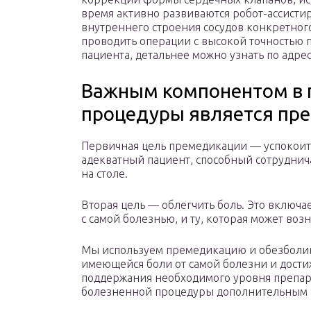
время активно развиваются робот-ассист
внутреннего строения сосудов конкретног
проводить операции с высокой точностью 
пациента, детальнее можно узнать по адре
Важным компонентом в 
процедуры является пр
Первичная цель премедикации — успокоит
адекватный пациент, способный сотруднича
на столе.
Вторая цель — облегчить боль. Это включае
с самой болезнью, и ту, которая может во
Мы используем премедикацию и обезболив
имеющейся боли от самой болезни и дости
поддержания необходимого уровня препара
болезненной процедуры дополнительным в