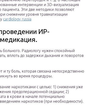
ированные интервенции и 3D-визуализация
о пациента. Эти две методики позволяют
при снижении уровня травматизации
су
cardiology russia
проведении ИР-
емедикация.
ь больного. Радиологу нужен спокойный
ть, вплоть до задержки дыхания и поворотов
т и ту боль, которая связана непосредственно
зникнуть во время процедуры.
ание наркотиками с целью: 1) снижения уже
жения предоперационной седации; 2)
та в крови в начале потенциально
ведением наркотиков (при необходимости).